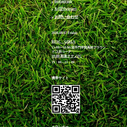
Instagram
X(旧Twitter)
お問い合わせ
2026.08.07 Friday
RESC GIRLS
15:00〜18:00/追手門学院高校グラウン
ド/上田コーチ
19:00 和泉テクノFC
19：00―21：00
携帯サイト