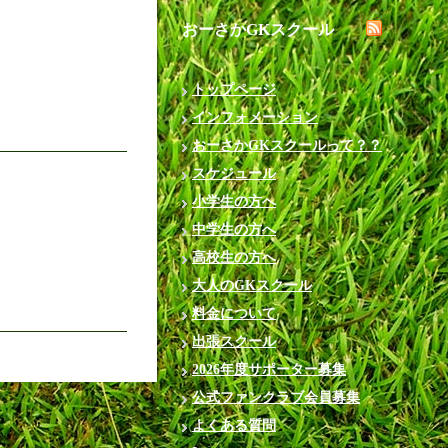
おーさかGKスクール
トップページ
インフォメーション
おーさかGKスクールって？？
スケジュール
小学生の方へ
中学生の方へ
高校生の方へ
大人のGKスクール
料金について
出張スクール
2026年度サポーター募集
公式ファンクラブ会員募集
よくある質問