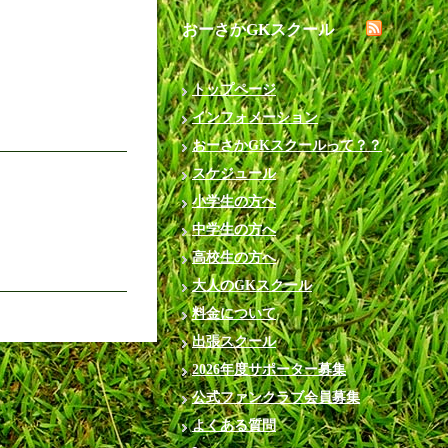
おーさかGKスクール
トップページ
インフォメーション
おーさかGKスクールって？？
スケジュール
小学生の方へ
中学生の方へ
高校生の方へ
大人のGKスクール
料金について
出張スクール
2026年度サポーター募集
公式ファンクラブ会員募集
よくある質問