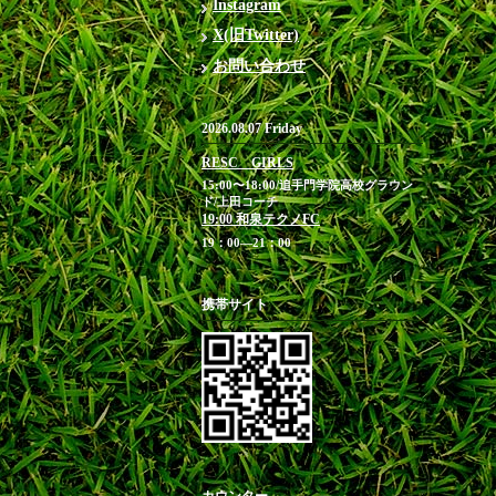
Instagram
X(旧Twitter)
お問い合わせ
2026.08.07 Friday
RESC GIRLS
15:00〜18:00/追手門学院高校グラウン
ド/上田コーチ
19:00 和泉テクノFC
19：00―21：00
携帯サイト