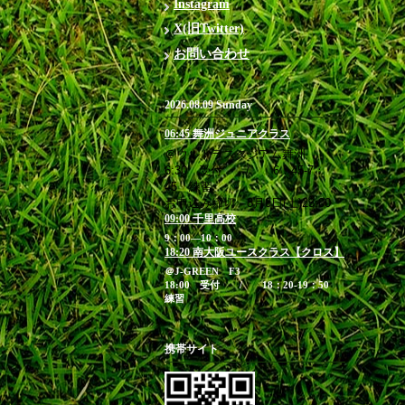
Instagram
X(旧Twitter)
お問い合わせ
2026.08.09 Sunday
06:45 舞洲ジュニアクラス
＠ウルトラスタジアム舞洲
6:30 受付 / 6：45-7：
45 練習
お申込み締切 8月8日(土)23:00
09:00 千里高校
9：00―10：00
18:20 南大阪ユースクラス【クロス】
＠J-GREEN F3
18:00 受付 / 18：20-19：50
練習
携帯サイト