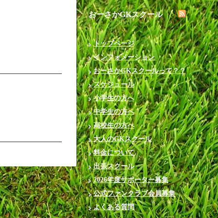
おーさかGKスクール
トップページ
インフォメーション
おーさかGKスクールって？？
スケジュール
小学生の方へ
中学生の方へ
高校生の方へ
大人のGKスクール
料金について
出張スクール
2026年度サポーター募集
公式ファンクラブ会員募集
よくある質問