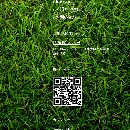
Instagram
X(旧Twitter)
お問い合わせ
2026.08.06 Thursday
18:30 FCマレッサ
18：30―19：30 / ＠東大阪市立岩田
西小学校
携帯サイト
カウンター
Today:
1068