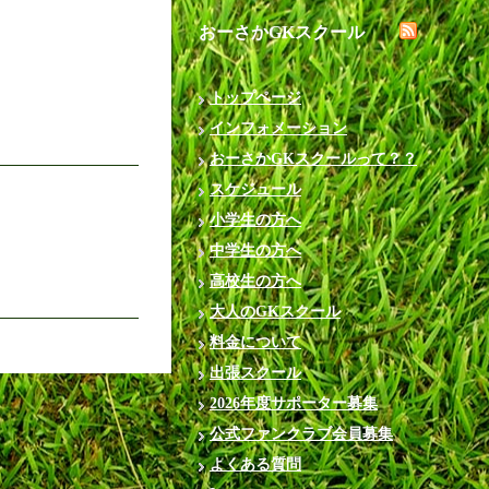
おーさかGKスクール
トップページ
インフォメーション
おーさかGKスクールって？？
スケジュール
小学生の方へ
中学生の方へ
高校生の方へ
大人のGKスクール
料金について
出張スクール
2026年度サポーター募集
公式ファンクラブ会員募集
よくある質問