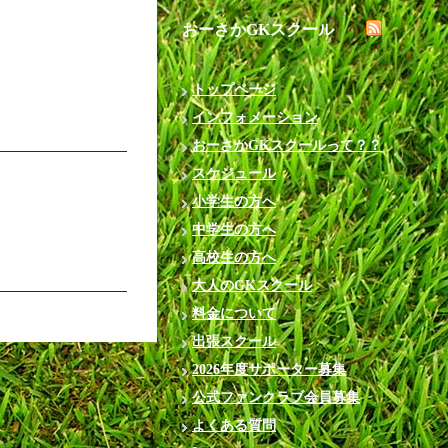
おーさかGKスクール
トップページ
インフォメーション
おーさかGKスクールって？？
スケジュール
小学生の方へ
中学生の方へ
高校生の方へ
大人のGKスクール
料金について
出張スクール
2026年度サポーター募集
公式ファンクラブ会員募集
よくある質問