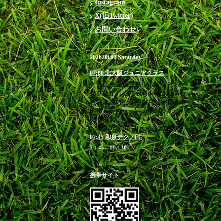
Instagram
X(旧Twitter)
お問い合わせ
2026.08.08 Saturday
07:00 北大阪ジュニアクラス
＠箕面市立萱野東小学校 ※お帰
りを急がれる方や満車時は近隣有
料駐車場のご利用をお勧めします
6:40 受付 / 7：00-8：
00 練習
お申込み締切 8月7日(金)23:00
07:45 和泉テクノFC
7：45―11：30
携帯サイト