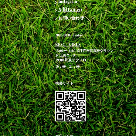
Instagram
X(旧Twitter)
お問い合わせ
2026.08.07 Friday
RESC GIRLS
15:00〜18:00/追手門学院高校グラウン
ド/上田コーチ
19:00 和泉テクノFC
19：00―21：00
携帯サイト