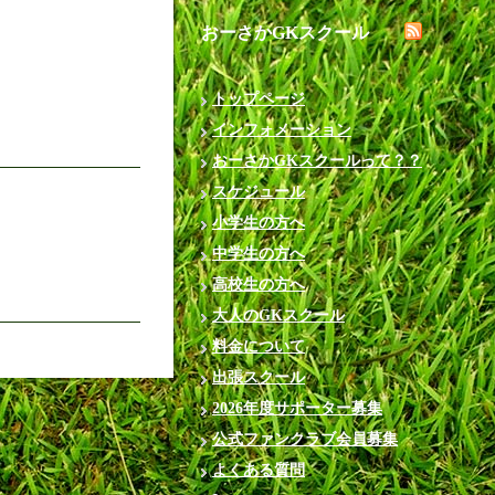
おーさかGKスクール
トップページ
インフォメーション
おーさかGKスクールって？？
スケジュール
小学生の方へ
中学生の方へ
高校生の方へ
大人のGKスクール
料金について
出張スクール
2026年度サポーター募集
公式ファンクラブ会員募集
よくある質問