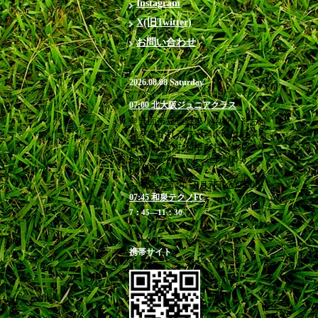
Instagram
X(旧Twitter)
お問い合わせ
2026.08.08 Saturday
07:00 北大阪ジュニアクラス
＠箕面市立萱野東小学校 ※お帰
りを急がれる方や満車時は近隣有
料駐車場のご利用をお勧めします
6:40 受付 / 7：00-8：
00 練習
お申込み締切 8月7日(金)23:00
07:45 和泉テクノFC
7：45―11：30
携帯サイト