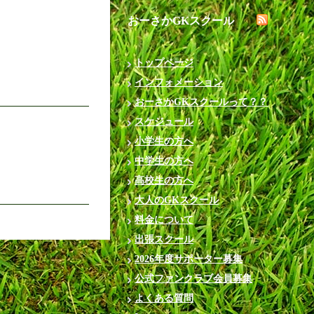
おーさかGKスクール
トップページ
インフォメーション
おーさかGKスクールって？？
スケジュール
小学生の方へ
中学生の方へ
高校生の方へ
大人のGKスクール
料金について
出張スクール
2026年度サポーター募集
公式ファンクラブ会員募集
よくある質問