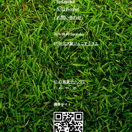
Instagram
X(旧Twitter)
お問い合わせ
2026.08.08 Saturday
07:00 北大阪ジュニアクラス
＠箕面市立萱野東小学校 ※お帰
りを急がれる方や満車時は近隣有
料駐車場のご利用をお勧めします
6:40 受付 / 7：00-8：
00 練習
お申込み締切 8月7日(金)23:00
07:45 和泉テクノFC
7：45―11：30
携帯サイト