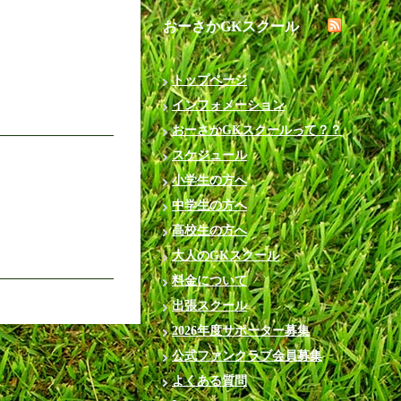
おーさかGKスクール
トップページ
インフォメーション
おーさかGKスクールって？？
スケジュール
小学生の方へ
中学生の方へ
高校生の方へ
大人のGKスクール
料金について
出張スクール
2026年度サポーター募集
公式ファンクラブ会員募集
よくある質問