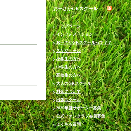
おーさかGKスクール
トップページ
インフォメーション
おーさかGKスクールって？？
スケジュール
小学生の方へ
中学生の方へ
高校生の方へ
大人のGKスクール
料金について
出張スクール
2026年度サポーター募集
公式ファンクラブ会員募集
よくある質問