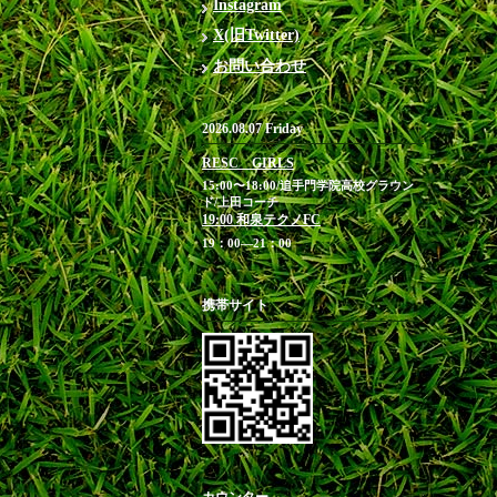
Instagram
X(旧Twitter)
お問い合わせ
2026.08.07 Friday
RESC GIRLS
15:00〜18:00/追手門学院高校グラウン
ド/上田コーチ
19:00 和泉テクノFC
19：00―21：00
携帯サイト