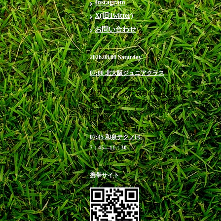
Instagram
X(旧Twitter)
お問い合わせ
2026.08.08 Saturday
07:00 北大阪ジュニアクラス
＠箕面市立萱野東小学校 ※お帰
りを急がれる方や満車時は近隣有
料駐車場のご利用をお勧めします
6:40 受付 / 7：00-8：
00 練習
お申込み締切 8月7日(金)23:00
07:45 和泉テクノFC
7：45―11：30
携帯サイト