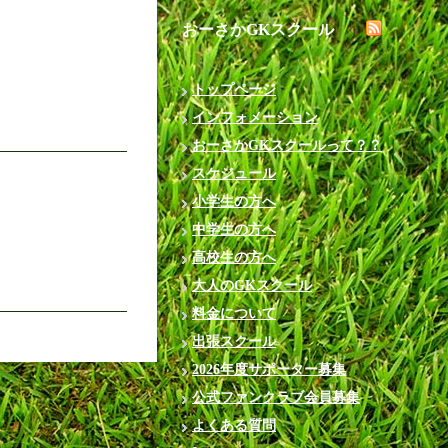
おーさかGKスクール
トップページ
インフォメーション
おーさかGKスクールって？？
スケジュール
小学生の方へ
中学生の方へ
高校生の方へ
大人のGKスクール
料金について
出張スクール
2026年度サポーター募集
公式ファンクラブ会員募集
よくある質問