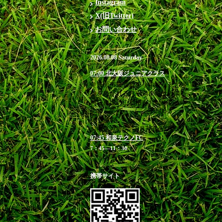
Instagram
X(旧Twitter)
お問い合わせ
2026.08.08 Saturday
07:00 北大阪ジュニアクラス
＠箕面市立萱野東小学校 ※お帰
りを急がれる方や満車時は近隣有
料駐車場のご利用をお勧めします
6:40 受付 / 7：00-8：
00 練習
お申込み締切 8月7日(金)23:00
07:45 和泉テクノFC
7：45―11：30
携帯サイト