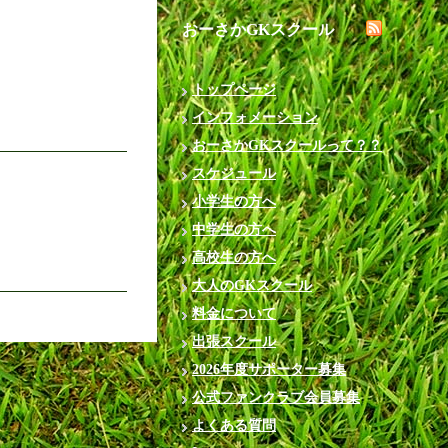
おーさかGKスクール
トップページ
インフォメーション
おーさかGKスクールって？？
スケジュール
小学生の方へ
中学生の方へ
高校生の方へ
大人のGKスクール
料金について
出張スクール
2026年度サポーター募集
公式ファンクラブ会員募集
よくある質問