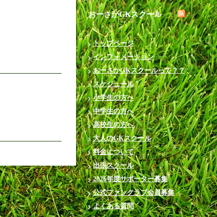
おーさかGKスクール
トップページ
インフォメーション
おーさかGKスクールって？？
スケジュール
小学生の方へ
中学生の方へ
高校生の方へ
大人のGKスクール
料金について
出張スクール
2026年度サポーター募集
公式ファンクラブ会員募集
よくある質問