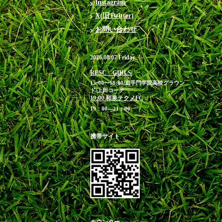
Instagram
X(旧Twitter)
お問い合わせ
2026.08.07 Friday
RESC GIRLS
15:00〜18:00/追手門学院高校グラウン
ド/上田コーチ
19:00 和泉テクノFC
19：00―21：00
携帯サイト