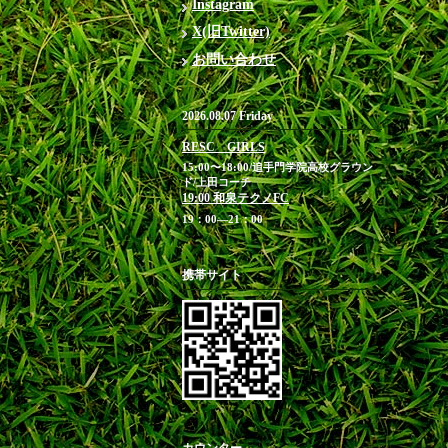
Instagram
X(旧Twitter)
お問い合わせ
2026.08.07 Friday
RESC GIRLS
15:00〜18:00/追手門学院高校グラウン
ド/上田コーチ
19:00 和泉テクノFC
19：00―21：00
携帯サイト