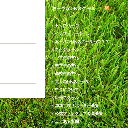
おーさかGKスクール
トップページ
インフォメーション
おーさかGKスクールって？？
スケジュール
小学生の方へ
中学生の方へ
高校生の方へ
大人のGKスクール
料金について
出張スクール
2026年度サポーター募集
公式ファンクラブ会員募集
よくある質問