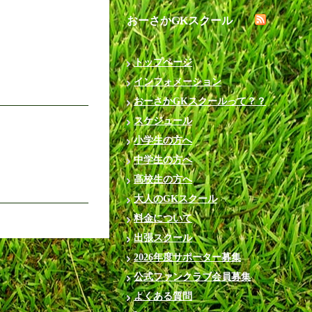
おーさかGKスクール
トップページ
インフォメーション
おーさかGKスクールって？？
スケジュール
小学生の方へ
中学生の方へ
高校生の方へ
大人のGKスクール
料金について
出張スクール
2026年度サポーター募集
公式ファンクラブ会員募集
よくある質問