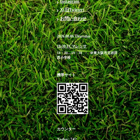
Instagram
X(旧Twitter)
お問い合わせ
2026.08.06 Thursday
18:30 FCマレッサ
18：30―19：30 / ＠東大阪市立岩田
西小学校
携帯サイト
カウンター
Today:
742