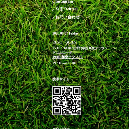
Instagram
X(旧Twitter)
お問い合わせ
2026.08.07 Friday
RESC GIRLS
15:00〜18:00/追手門学院高校グラウン
ド/上田コーチ
19:00 和泉テクノFC
19：00―21：00
携帯サイト