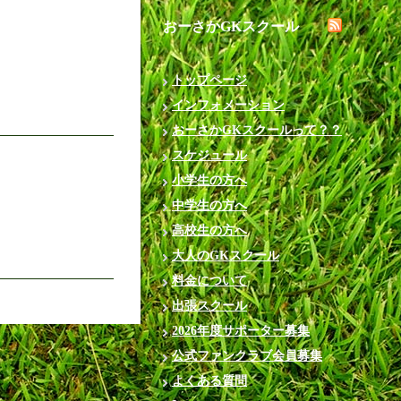
おーさかGKスクール
トップページ
インフォメーション
おーさかGKスクールって？？
スケジュール
小学生の方へ
中学生の方へ
高校生の方へ
大人のGKスクール
料金について
出張スクール
2026年度サポーター募集
公式ファンクラブ会員募集
よくある質問