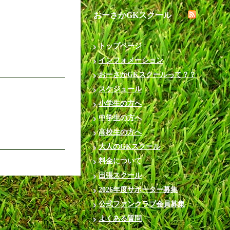
おーさかGKスクール
トップページ
インフォメーション
おーさかGKスクールって？？
スケジュール
小学生の方へ
中学生の方へ
高校生の方へ
大人のGKスクール
料金について
出張スクール
2026年度サポーター募集
公式ファンクラブ会員募集
よくある質問