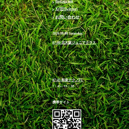
Instagram
X(旧Twitter)
お問い合わせ
2026.08.08 Saturday
07:00 北大阪ジュニアクラス
＠箕面市立萱野東小学校 ※お帰
りを急がれる方や満車時は近隣有
料駐車場のご利用をお勧めします
6:40 受付 / 7：00-8：
00 練習
お申込み締切 8月7日(金)23:00
07:45 和泉テクノFC
7：45―11：30
携帯サイト