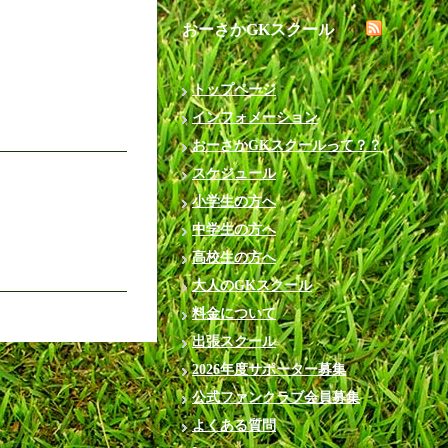
おーさかGKスクール
トップページ
インフォメーション
おーさかGKスクールって？？
スケジュール
小学生の方へ
中学生の方へ
高校生の方へ
大人のGKスクール
料金について
出張スクール
2026年度サポーター募集
公式ファンクラブ会員募集
よくある質問