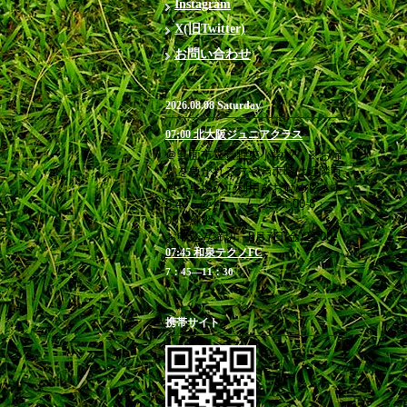
Instagram
X(旧Twitter)
お問い合わせ
2026.08.08 Saturday
07:00 北大阪ジュニアクラス
＠箕面市立萱野東小学校 ※お帰
りを急がれる方や満車時は近隣有
料駐車場のご利用をお勧めします
6:40 受付 / 7：00-8：
00 練習
お申込み締切 8月7日(金)23:00
07:45 和泉テクノFC
7：45―11：30
携帯サイト