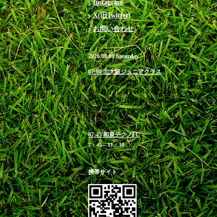
Instagram
X(旧Twitter)
お問い合わせ
2026.08.08 Saturday
07:00 北大阪ジュニアクラス
＠箕面市立萱野東小学校 ※お帰
りを急がれる方や満車時は近隣有
料駐車場のご利用をお勧めします
6:40 受付 / 7：00-8：
00 練習
お申込み締切 8月7日(金)23:00
07:45 和泉テクノFC
7：45―11：30
携帯サイト