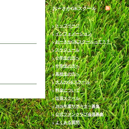
おーさかGKスクール
トップページ
インフォメーション
おーさかGKスクールって？？
スケジュール
小学生の方へ
中学生の方へ
高校生の方へ
大人のGKスクール
料金について
出張スクール
2026年度サポーター募集
公式ファンクラブ会員募集
よくある質問