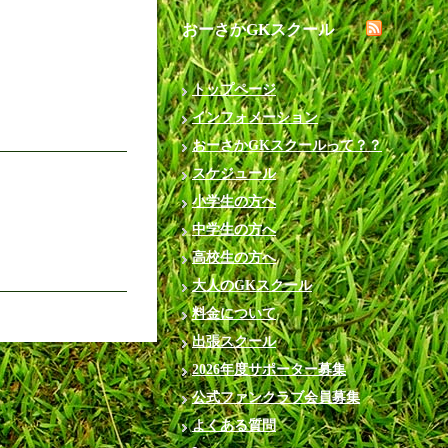
おーさかGKスクール
トップページ
インフォメーション
おーさかGKスクールって？？
スケジュール
小学生の方へ
中学生の方へ
高校生の方へ
大人のGKスクール
料金について
出張スクール
2026年度サポーター募集
公式ファンクラブ会員募集
よくある質問