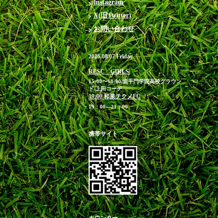
Instagram
X(旧Twitter)
お問い合わせ
2026.08.07 Friday
RESC GIRLS
15:00〜18:00/追手門学院高校グラウン
ド/上田コーチ
19:00 和泉テクノFC
19：00―21：00
携帯サイト