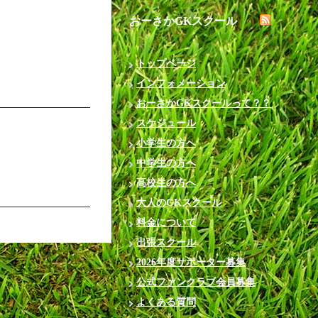
おーさかGKスクール
トップページ
インフォメーション
おーさかGKスクールって？？
スケジュール
小学生の方へ
中学生の方へ
高校生の方へ
大人のGKスクール
料金について
出張スクール
2026年度サポーター募集
公式ファンクラブ会員募集
よくある質問