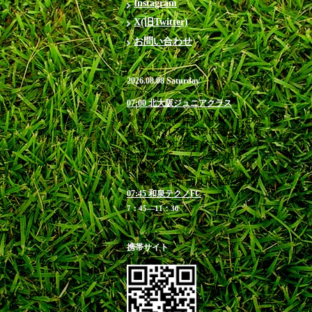
Instagram
X(旧Twitter)
お問い合わせ
2026.08.08 Saturday
07:00 北大阪ジュニアクラス
＠箕面市立萱野東小学校 ※お帰
りを急がれる方や満車時は近隣有
料駐車場のご利用をお勧めします
6:40 受付 / 7：00-8：
00 練習
お申込み締切 8月7日(金)23:00
07:45 和泉テクノFC
7：45―11：30
携帯サイト