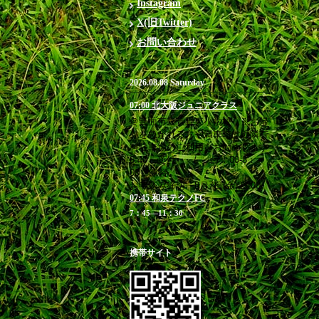
Instagram
X(旧Twitter)
お問い合わせ
2026.08.08 Saturday
07:00 北大阪ジュニアクラス
＠箕面市立萱野東小学校 ※お帰
りを急がれる方や満車時は近隣有
料駐車場のご利用をお勧めします
6:40 受付 / 7：00-8：
00 練習
お申込み締切 8月7日(金)23:00
07:45 和泉テクノFC
7：45―11：30
携帯サイト