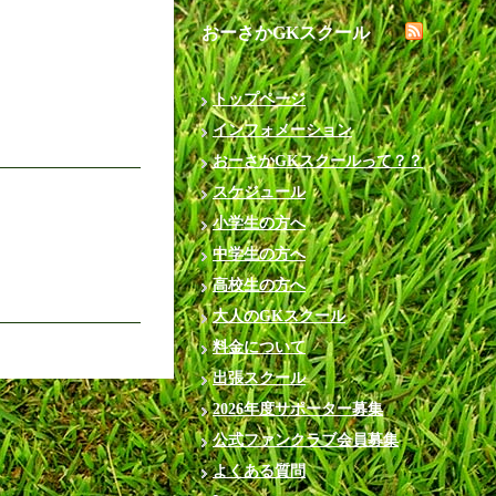
おーさかGKスクール
トップページ
インフォメーション
おーさかGKスクールって？？
スケジュール
小学生の方へ
中学生の方へ
高校生の方へ
大人のGKスクール
料金について
出張スクール
2026年度サポーター募集
公式ファンクラブ会員募集
よくある質問