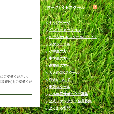
おーさかGKスクール
トップページ
インフォメーション
おーさかGKスクールって？？
スケジュール
小学生の方へ
中学生の方へ
高校生の方へ
大人のGKスクール
別にご準備ください。
料金について
参加費込)をご準備くだ
出張スクール
2026年度サポーター募集
公式ファンクラブ会員募集
よくある質問