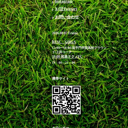
Instagram
X(旧Twitter)
お問い合わせ
2026.08.07 Friday
RESC GIRLS
15:00〜18:00/追手門学院高校グラウン
ド/上田コーチ
19:00 和泉テクノFC
19：00―21：00
携帯サイト