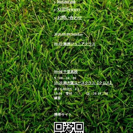
Instagram
X(旧Twitter)
お問い合わせ
2026.08.09 Sunday
06:45 舞洲ジュニアクラス
＠ウルトラスタジアム舞洲
6:30 受付 / 6：45-7：
45 練習
お申込み締切 8月8日(土)23:00
09:00 千里高校
9：00―10：00
18:20 南大阪ユースクラス【クロス】
＠J-GREEN F3
18:00 受付 / 18：20-19：50
練習
携帯サイト