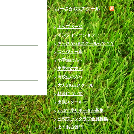
おーさかGKスクール
トップページ
インフォメーション
おーさかGKスクールって？？
スケジュール
小学生の方へ
中学生の方へ
高校生の方へ
大人のGKスクール
料金について
出張スクール
2026年度サポーター募集
公式ファンクラブ会員募集
よくある質問