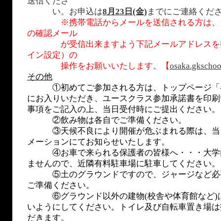
送信くださ
い。お申込は
8月23日(金)
までにご連絡くだ
※携帯電話からメールを送信される方は、
の確認メール
が受信出来ますよう下記メールアドレスを指
イン設定）の
操作をお願いいたします。【
osaka.gkscho
その他
①初めてご参加される方は、トップページ「
にお入りいただき、ユースクラス参加承諾書を印刷
事項をご記入の上、当日受付時にご提出ください。
②飲み物は各自でご準備ください。
③天候不良により開催が危ぶまれる際は、当
メーションにてお知らせいたします。
④お車で来られる保護者の皆様へ・・・大学
ませんので、近隣有料駐車場に駐車してください。
⑤土のグラウンドですので、ジャージなど必
ご準備ください。
⑥グラウンド以外の建物(校舎や体育館など)
いようにしてください。トイレ及び自転車置き場は
だきます。