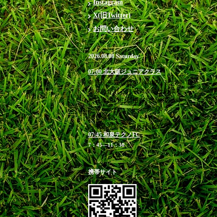
Instagram
X(旧Twitter)
お問い合わせ
2026.08.08 Saturday
07:00 北大阪ジュニアクラス
＠箕面市立萱野東小学校 ※お帰
りを急がれる方や満車時は近隣有
料駐車場のご利用をお勧めします
6:40 受付 / 7：00-8：
00 練習
お申込み締切 8月7日(金)23:00
07:45 和泉テクノFC
7：45―11：30
携帯サイト