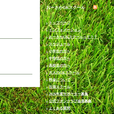
おーさかGKスクール
トップページ
インフォメーション
おーさかGKスクールって？？
スケジュール
小学生の方へ
中学生の方へ
高校生の方へ
大人のGKスクール
料金について
出張スクール
2026年度サポーター募集
公式ファンクラブ会員募集
よくある質問