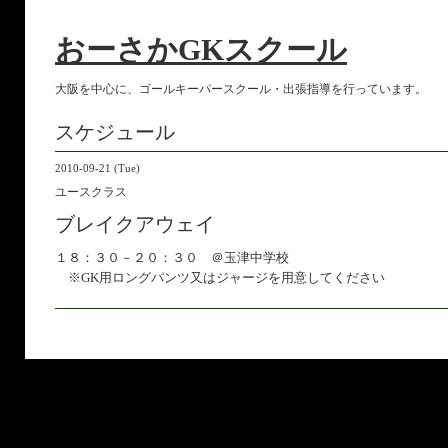
おーさかGKスクール
大阪を中心に、ゴールキーパースクール・出張指導を行っています。
スケジュール
2010-09-21 (Tue)
ユースクラス
ブレイクアウェイ
１８：３０－２０：３０ ＠玉津中学校
※GK用ロングパンツ又はジャージを用意してください