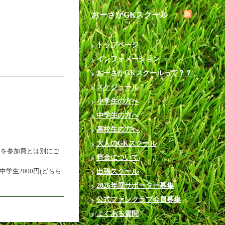
おーさかGKスクール
トップページ
インフォメーション
おーさかGKスクールって？？
スケジュール
小学生の方へ
中学生の方へ
高校生の方へ
大人のGKスクール
円を参加費とは別にご
料金について
学生2000円(どちら
出張スクール
2026年度サポーター募集
公式ファンクラブ会員募集
よくある質問