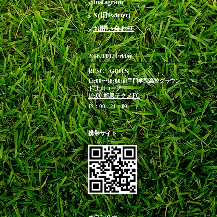
Instagram
X(旧Twitter)
お問い合わせ
2026.08.07 Friday
RESC GIRLS
15:00〜18:00/追手門学院高校グラウン
ド/上田コーチ
19:00 和泉テクノFC
19：00―21：00
携帯サイト