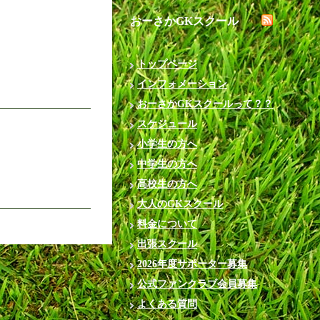
おーさかGKスクール
トップページ
インフォメーション
おーさかGKスクールって？？
スケジュール
小学生の方へ
中学生の方へ
高校生の方へ
大人のGKスクール
料金について
出張スクール
2026年度サポーター募集
公式ファンクラブ会員募集
よくある質問