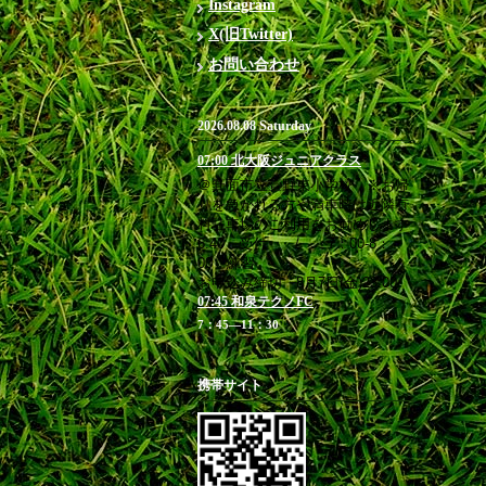
Instagram
X(旧Twitter)
お問い合わせ
2026.08.08 Saturday
07:00 北大阪ジュニアクラス
＠箕面市立萱野東小学校 ※お帰
りを急がれる方や満車時は近隣有
料駐車場のご利用をお勧めします
6:40 受付 / 7：00-8：
00 練習
お申込み締切 8月7日(金)23:00
07:45 和泉テクノFC
7：45―11：30
携帯サイト