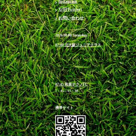
Instagram
X(旧Twitter)
お問い合わせ
2026.08.08 Saturday
07:00 北大阪ジュニアクラス
＠箕面市立萱野東小学校 ※お帰
りを急がれる方や満車時は近隣有
料駐車場のご利用をお勧めします
6:40 受付 / 7：00-8：
00 練習
お申込み締切 8月7日(金)23:00
07:45 和泉テクノFC
7：45―11：30
携帯サイト