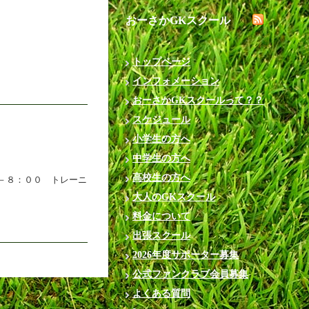
おーさかGKスクール
トップページ
インフォメーション
おーさかGKスクールって？？
スケジュール
小学生の方へ
中学生の方へ
高校生の方へ
０－８：００ トレーニ
大人のGKスクール
料金について
出張スクール
2026年度サポーター募集
公式ファンクラブ会員募集
よくある質問