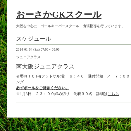
おーさかGKスクール
大阪を中心に、ゴールキーパースクール・出張指導を行っています。
スケジュール
2014-01-04 (Sat) 07:00～08:00
ジュニアクラス
南大阪ジュニアクラス
＠堺ＮＴＣ F4(フットサル場) ６：４０ 受付開始 ／ ７：０
ング
必ずボールをご持参ください。
※1月3日 ２３：００締め切り 先着３０名 詳細は
こちら