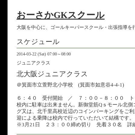
おーさかGKスクール
大阪を中心に、ゴールキーパースクール・出張指導を
スケジュール
2014-03-22 (Sat) 07:00～08:00
ジュニアクラス
北大阪ジュニアクラス
＠箕面市立萱野北小学校 (
箕面市如意谷4-4-1)
６：４０ 受付開始 ／ ７：００－８：００ ト
校内に駐車は出来ません。新御堂筋Qｓモール北側
グ又は、北千里高校近辺のコインパーキングをご利
迎による乗降は校内で行っていただいて結構です
※3月21日 ２３：００締め切り 先着３０名 詳