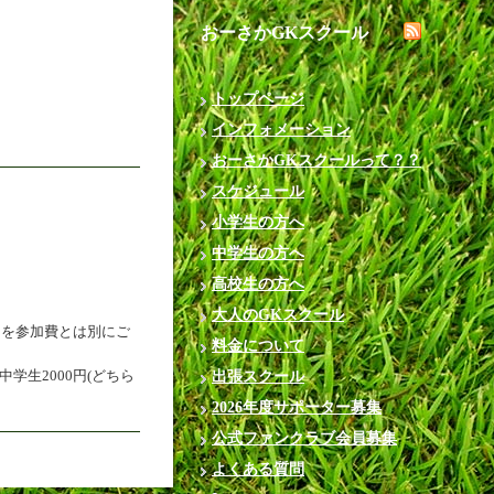
おーさかGKスクール
トップページ
インフォメーション
おーさかGKスクールって？？
スケジュール
小学生の方へ
中学生の方へ
高校生の方へ
大人のGKスクール
円を参加費とは別にご
料金について
学生2000円(どちら
出張スクール
2026年度サポーター募集
公式ファンクラブ会員募集
よくある質問