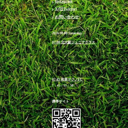
Instagram
X(旧Twitter)
お問い合わせ
2026.08.08 Saturday
07:00 北大阪ジュニアクラス
＠箕面市立萱野東小学校 ※お帰
りを急がれる方や満車時は近隣有
料駐車場のご利用をお勧めします
6:40 受付 / 7：00-8：
00 練習
お申込み締切 8月7日(金)23:00
07:45 和泉テクノFC
7：45―11：30
携帯サイト