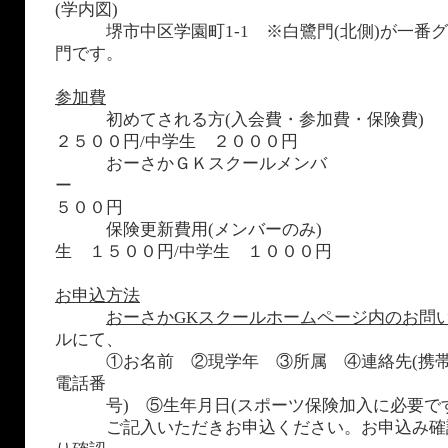
(学内図)
堺市中区学園町1-1
※白鷺門(北側)が一番
門です。
参加費
初めてされる方(入会費・参加費・保険
２５００円/中学生 ２０００円
おーさかＧＫスクールメンバ
５００円
保険更新費用(メンバーのみ
生 １５００円/中学生 １０００円
お申込方法
おーさかGKスクールホームページ内のお問
ルにて、
①お名前 ②現学年 ③所属 ④連絡先(携帯
電話番
号) ⑤生年月日(スポーツ保険加入に必要です
ご記入いただきお申込ください。お申込み確