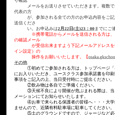
り確認
メールをお送りさせていただきます。複数で
代表の方
が、参加される全ての方のお申込内容をご記
送信くださ
い。お申込みは
2
月
22日(土)23：00
までにご
※携帯電話からメールを送信される方は、
の確認メール
が受信出来ますよう下記メールアドレスを指
イン設定）の
操作をお願いいたします。【
osaka.gkscho
その他
①初めてご参加される方は、トップページ「
にお入りいただき、ユースクラス参加承諾書を印刷
事項をご記入の上、当日受付時にご提出ください。
②飲み物は各自でご準備ください。
③天候不良により開催が危ぶまれる際は、当
メーションにてお知らせいたします。
④お車で来られる保護者の皆様へ・・・大学
ませんので、近隣有料駐車場に駐車してください。
⑤土のグラウンドですので、ジャージなど必