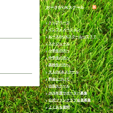
おーさかGKスクール
トップページ
インフォメーション
おーさかGKスクールって？？
スケジュール
小学生の方へ
中学生の方へ
高校生の方へ
大人のGKスクール
料金について
出張スクール
2026年度サポーター募集
公式ファンクラブ会員募集
よくある質問