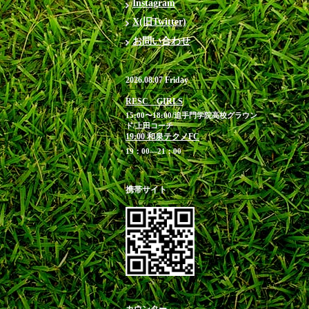
Instagram
X(旧Twitter)
お問い合わせ
2026.08.07 Friday
RESC GIRLS
15:00〜18:00/追手門学院高校グラウン
ド/上田コーチ
19:00 和泉テクノFC
19：00―21：00
携帯サイト