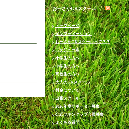
おーさかGKスクール
トップページ
インフォメーション
おーさかGKスクールって？？
スケジュール
小学生の方へ
中学生の方へ
高校生の方へ
大人のGKスクール
料金について
出張スクール
2026年度サポーター募集
公式ファンクラブ会員募集
よくある質問