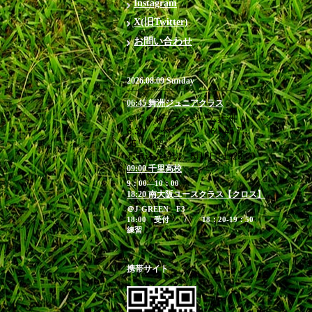
Instagram
X(旧Twitter)
お問い合わせ
2026.08.09 Sunday
06:45 舞洲ジュニアクラス
＠ウルトラスタジアム舞洲
6:30 受付 / 6：45-7：
45 練習
お申込み締切 8月8日(土)23:00
09:00 千里高校
9：00―10：00
18:20 南大阪ユースクラス【クロス】
＠J-GREEN F3
18:00 受付 / 18：20-19：50
練習
携帯サイト