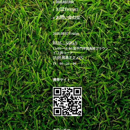
Instagram
X(旧Twitter)
お問い合わせ
2026.08.07 Friday
RESC GIRLS
15:00〜18:00/追手門学院高校グラウン
ド/上田コーチ
19:00 和泉テクノFC
19：00―21：00
携帯サイト