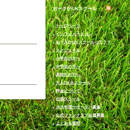
おーさかGKスクール
トップページ
インフォメーション
おーさかGKスクールって？？
スケジュール
小学生の方へ
中学生の方へ
高校生の方へ
大人のGKスクール
料金について
出張スクール
2026年度サポーター募集
公式ファンクラブ会員募集
よくある質問