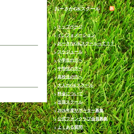
おーさかGKスクール
トップページ
インフォメーション
おーさかGKスクールって？？
スケジュール
小学生の方へ
中学生の方へ
高校生の方へ
大人のGKスクール
料金について
出張スクール
2026年度サポーター募集
公式ファンクラブ会員募集
よくある質問