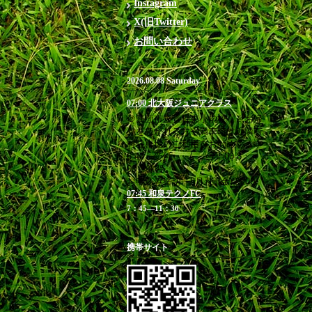
Instagram
X(旧Twitter)
お問い合わせ
2026.08.08 Saturday
07:00 北大阪ジュニアクラス
＠箕面市立萱野東小学校 ※お帰
りを急がれる方や満車時は近隣有
料駐車場のご利用をお勧めします
6:40 受付 / 7：00-8：
00 練習
お申込み締切 8月7日(金)23:00
07:45 和泉テクノFC
7：45―11：30
携帯サイト