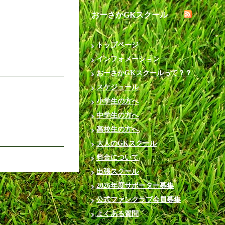
おーさかGKスクール
トップページ
インフォメーション
おーさかGKスクールって？？
スケジュール
小学生の方へ
中学生の方へ
高校生の方へ
大人のGKスクール
料金について
出張スクール
2026年度サポーター募集
公式ファンクラブ会員募集
よくある質問