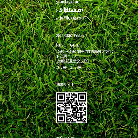
Instagram
X(旧Twitter)
お問い合わせ
2026.08.07 Friday
RESC GIRLS
15:00〜18:00/追手門学院高校グラウン
ド/上田コーチ
19:00 和泉テクノFC
19：00―21：00
携帯サイト