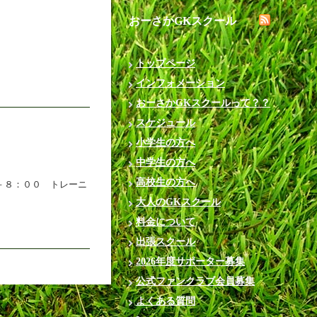
おーさかGKスクール
トップページ
インフォメーション
おーさかGKスクールって？？
スケジュール
小学生の方へ
中学生の方へ
高校生の方へ
０－８：００ トレーニ
大人のGKスクール
料金について
出張スクール
2026年度サポーター募集
公式ファンクラブ会員募集
よくある質問