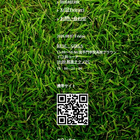
Instagram
X(旧Twitter)
お問い合わせ
2026.08.07 Friday
RESC GIRLS
15:00〜18:00/追手門学院高校グラウン
ド/上田コーチ
19:00 和泉テクノFC
19：00―21：00
携帯サイト