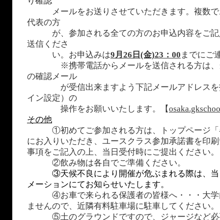
り確認
メールをお送りさせていただきます。複数で
代表の方
が、参加される全ての方のお申込内容をご記
送信くださ
い。お申込みは
9月26日
(金)23：00
までにご
※携帯電話からメールを送信される方は、当
の確認メール
が受信出来ますよう下記メールアドレスを指
イン設定）の
操作をお願いいたします。【
osaka.gkscho
その他
①初めてご参加される方は、トップページ「
にお入りいただき、ユースクラス参加承諾書を印刷
事項をご記入の上、当日受付時にご提出ください。
②飲み物は各自でご準備ください。
③天候不良により開催が危ぶまれる際は、当
メーションにてお知らせいたします。
④お車で来られる保護者の皆様へ・・・大学
ませんので、近隣有料駐車場に駐車してください。
⑤土のグラウンドですので、ジャージなど必