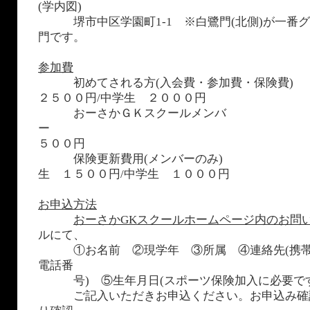
(学内図)
堺市中区学園町1-1 ※白鷺門(北側)が一番グ
門です。
参加費
初めてされる方(入会費・参加費・保険
２５００円/中学生 ２０００円
おーさかＧＫスクールメンバ
５００円
保険更新費用(メンバーのみ
生 １５００円/中学生 １０００円
お申込方法
おーさかGKスクールホームページ内のお問
ルにて、
①お名前 ②現学年 ③所属 ④連絡先(携帯
電話番
号) ⑤生年月日(スポーツ保険加入に必要です
ご記入いただきお申込ください。お申込み確