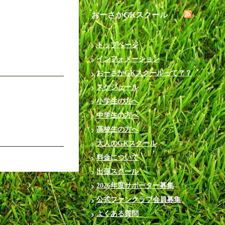
おーさかGKスクール
トップページ
インフォメーション
おーさかGKスクールって？？
スケジュール
小学生の方へ
中学生の方へ
高校生の方へ
大人のGKスクール
料金について
出張スクール
2026年度サポーター募集
公式ファンクラブ会員募集
よくある質問