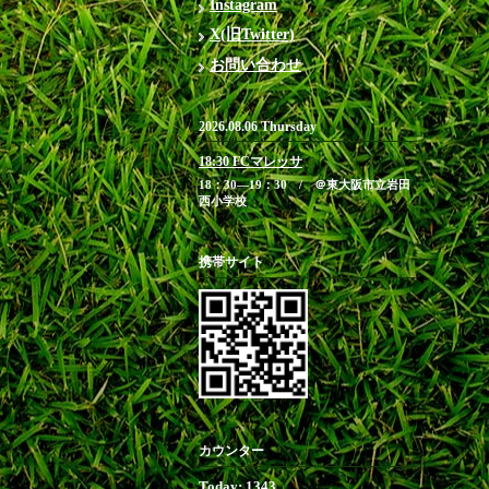
Instagram
X(旧Twitter)
お問い合わせ
2026.08.06 Thursday
18:30 FCマレッサ
18：30―19：30 / ＠東大阪市立岩田
西小学校
携帯サイト
カウンター
Today:
1343