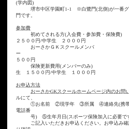
(学内図)
堺市中区学園町1-1 ※白鷺門(北側)が一番グ
門です。
参加費
初めてされる方(入会費・参加費・保険
２５００円/中学生 ２０００円
おーさかＧＫスクールメンバ
５００円
保険更新費用(メンバーのみ
生 １５００円/中学生 １０００円
お申込方法
おーさかGKスクールホームページ内のお問
ルにて、
①お名前 ②現学年 ③所属 ④連絡先(携帯
電話番
号) ⑤生年月日(スポーツ保険加入に必要です
ご記入いただきお申込ください。お申込み確