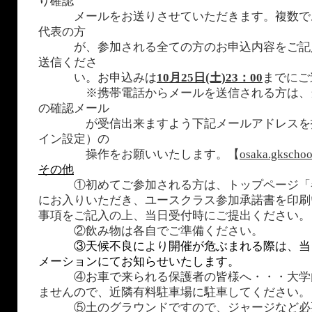
り確認
メールをお送りさせていただきます。複数で
代表の方
が、参加される全ての方のお申込内容をご記
送信くださ
い。お申込みは
10月25日(土)23：00
までにご
※携帯電話からメールを送信される方は、当
の確認メール
が受信出来ますよう下記メールアドレスを指
イン設定）の
操作をお願いいたします。【
osaka.gkscho
その他
①初めてご参加される方は、トップページ「
にお入りいただき、ユースクラス参加承諾書を印刷
事項をご記入の上、当日受付時にご提出ください。
②飲み物は各自でご準備ください。
③天候不良により開催が危ぶまれる際は、当
メーションにてお知らせいたします。
④お車で来られる保護者の皆様へ・・・大学
ませんので、近隣有料駐車場に駐車してください。
⑤土のグラウンドですので、ジャージなど必