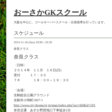
おーさかGKスクール
大阪を中心に、ゴールキーパースクール・出張指導を行っています。
スケジュール
2014-11-16 (Sun) 18:00～20:30
奈良クラス
奈良クラス
〈日時〉
２０１４年 １１月 １６日(日)
受付 １７：３０
ＴＲ １８：００～１９：３０
〈会場〉
生駒総合公園グラウンド
生駒市小明町1807-1
http://www.city.ikoma.lg.jp/map/index.php?act=dtl&id=101
奈良交通 あすか野団地口下車徒歩2分