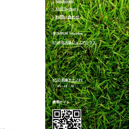
Instagram
X(旧Twitter)
お問い合わせ
2026.08.08 Saturday
07:00 北大阪ジュニアクラス
＠箕面市立萱野東小学校 ※お帰
りを急がれる方や満車時は近隣有
料駐車場のご利用をお勧めします
6:40 受付 / 7：00-8：
00 練習
お申込み締切 8月7日(金)23:00
07:45 和泉テクノFC
7：45―11：30
携帯サイト