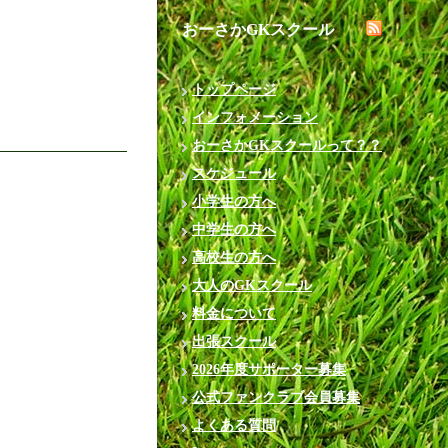
おーさかGKスクール
トップページ
インフォメーション
おーさかGKスクールって？？
スケジュール
小学生の方へ
中学生の方へ
高校生の方へ
大人のGKスクール
料金について
出張スクール
2026年度サポーター募集
公式ファンクラブ会員募集
よくある質問