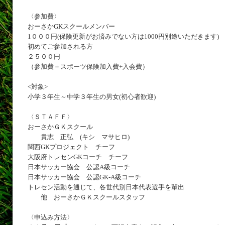
〈参加費〉
おーさかGKスクールメンバー
1０００円(保険更新がお済みでない方は1000円別途いただきます)
初めてご参加される方
２５００円
（参加費＋スポーツ保険加入費+入会費）
<対象>
小学３年生～中学３年生の男女(初心者歓迎)
〈ＳＴＡＦＦ〉
おーさかＧＫスクール
貴志 正弘 (キシ マサヒロ)
関西GKプロジェクト チーフ
大阪府トレセンGKコーチ チーフ
日本サッカー協会 公認A級コーチ
日本サッカー協会 公認GK-A級コーチ
トレセン活動を通じて、各世代別日本代表選手を輩出
他 おーさかＧＫスクールスタッフ
〈申込み方法〉