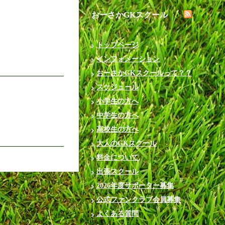
おーさかGKスクール
トップページ
インフォメーション
おーさかGKスクールって？？
スケジュール
小学生の方へ
中学生の方へ
高校生の方へ
大人のGKスクール
料金について
出張スクール
2026年度サポーター募集
公式ファンクラブ会員募集
よくある質問