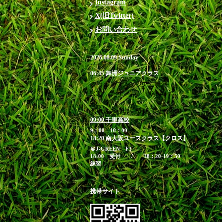
Instagram
X(旧Twitter)
お問い合わせ
2026.08.09 Sunday
06:45 舞洲ジュニアクラス
＠ウルトラスタジアム舞洲
6:30 受付 / 6：45-7：
45 練習
お申込み締切 8月8日(土)23:00
09:00 千里高校
9：00―10：00
18:20 南大阪ユースクラス【クロス】
＠J-GREEN F3
18:00 受付 / 18：20-19：50
練習
携帯サイト