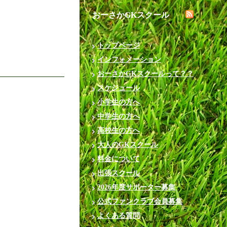
おーさかGKスクール
トップページ
インフォメーション
おーさかGKスクールって？？
スケジュール
小学生の方へ
中学生の方へ
高校生の方へ
大人のGKスクール
料金について
出張スクール
2026年度サポーター募集
公式ファンクラブ会員募集
よくある質問