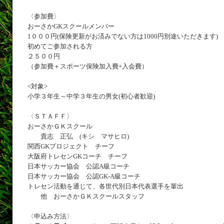
〈参加費〉
おーさかGKスクールメンバー
1０００円(保険更新がお済みでない方は1000円別途いただきます)
初めてご参加される方
２５００円
（参加費＋スポーツ保険加入費+入会費）
<対象>
小学３年生～中学３年生の男女(初心者歓迎)
〈ＳＴＡＦＦ〉
おーさかＧＫスクール
貴志 正弘 (キシ マサヒロ)
関西GKプロジェクト チーフ
大阪府トレセンGKコーチ チーフ
日本サッカー協会 公認A級コーチ
日本サッカー協会 公認GK-A級コーチ
トレセン活動を通じて、各世代別日本代表選手を輩出
他 おーさかＧＫスクールスタッフ
〈申込み方法〉