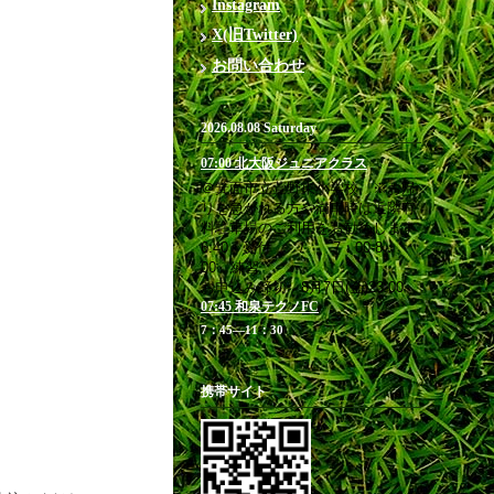
Instagram
X(旧Twitter)
お問い合わせ
2026.08.08 Saturday
07:00 北大阪ジュニアクラス
＠箕面市立萱野東小学校 ※お帰
りを急がれる方や満車時は近隣有
料駐車場のご利用をお勧めします
6:40 受付 / 7：00-8：
00 練習
お申込み締切 8月7日(金)23:00
07:45 和泉テクノFC
7：45―11：30
携帯サイト