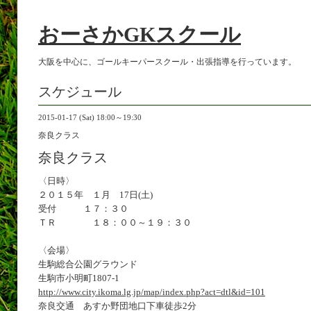
おーさかGKスクール
大阪を中心に、ゴールキーパースクール・出張指導を行っています。
スケジュール
2015-01-17 (Sat) 18:00～19:30
奈良クラス
奈良クラス
〈日時〉
２０１５年 １月 17日(土)
受付 １７：３０
ＴＲ １８：００～１９：３０
〈会場〉
生駒総合公園グラウンド
生駒市小明町1807-1
http://www.city.ikoma.lg.jp/map/index.php?act=dtl&id=101
奈良交通 あすか野団地口下車徒歩2分