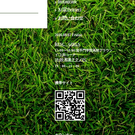
Instagram
X(旧Twitter)
お問い合わせ
2026.08.07 Friday
RESC GIRLS
15:00〜18:00/追手門学院高校グラウン
ド/上田コーチ
19:00 和泉テクノFC
19：00―21：00
携帯サイト