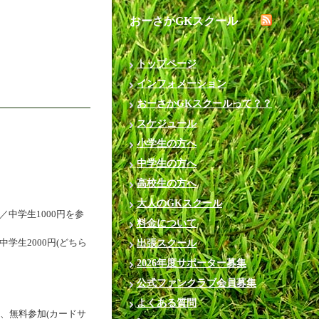
おーさかGKスクール
トップページ
インフォメーション
おーさかGKスクールって？？
スケジュール
小学生の方へ
中学生の方へ
高校生の方へ
大人のGKスクール
中学生1000円を参
料金について
学生2000円(どちら
出張スクール
2026年度サポーター募集
公式ファンクラブ会員募集
よくある質問
)、無料参加(カードサ