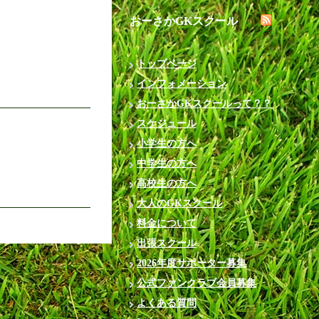
おーさかGKスクール
トップページ
インフォメーション
おーさかGKスクールって？？
スケジュール
小学生の方へ
中学生の方へ
高校生の方へ
大人のGKスクール
料金について
出張スクール
2026年度サポーター募集
公式ファンクラブ会員募集
よくある質問