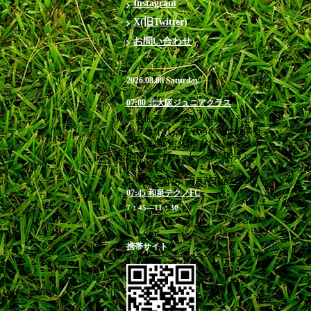
Instagram
X(旧Twitter)
お問い合わせ
2026.08.08 Saturday
07:00 北大阪ジュニアクラス
＠箕面市立萱野東小学校 ※お帰
りを急がれる方や満車時は近隣有
料駐車場のご利用をお勧めします
6:40 受付 / 7：00-8：
00 練習
お申込み締切 8月7日(金)23:00
07:45 和泉テクノFC
7：45―11：30
携帯サイト